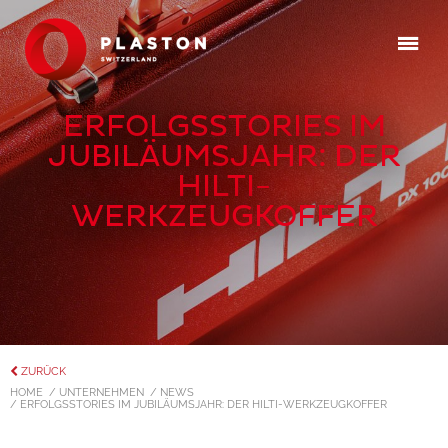
ERFOLGSSTORIES IM
JUBILÄUMSJAHR: DER
HILTI-
WERKZEUGKOFFER
ZURÜCK
HOME
/ UNTERNEHMEN
/ NEWS
/ ERFOLGSSTORIES IM JUBILÄUMSJAHR: DER HILTI-WERKZEUGKOFFER