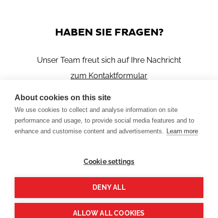
HABEN SIE FRAGEN?
Unser Team freut sich auf Ihre Nachricht
zum Kontaktformular
About cookies on this site
We use cookies to collect and analyse information on site
performance and usage, to provide social media features and to
enhance and customise content and advertisements.
Learn more
PLASTON AG
Cookie settings
Espenstrasse 85
CH-9443 Widnau
DENY ALL
Tel: +41 71 727 81 11
Member of Plaston Group
ALLOW ALL COOKIES